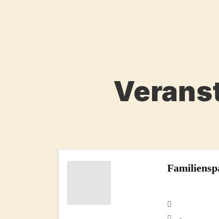
Verans
Familiensp
-